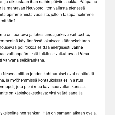
n ja oikeastaan ihan näihin päiviin saakka. Pääpaino
 ja mahtavan Neuvostoliiton vallasta pienessä
itä opimme niistä vuosista, jolloin tasapainoilimme
t mitään?
ämä on luonteva ja lähes ainoa järkevä vaihtoehto,
sikymmeninä käytännössä jokaiseen käännekohtaan.
usevaa poliitikkoa esittää energisesti
Janne
aa valtionpäämiestä tulkitsee vaikuttavasti
Vesa
sti vahvana selkärankana.
 Neuvostoliiton johdon kohtaamiset ovat sähäköitä.
ana, ja myöhemmissä kohtauksissa esiin astuu
ermopeli, jota pieni maa kävi suurvallan kanssa.
nnite on käsinkosketeltava: yksi väärä sana, ja
ä yksiselitteinen sankari. Hän on samaan aikaan ovela,