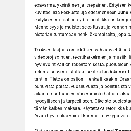
epävarma, yksinäinen ja itsepäinen. Erityisen 
kuvitteellisia keskusteluja edesmenneen
Juho 
esityksen moraalinen ydin: politiikka on kompro
Menneisyys ja muistot sekoittuvat, ja vanhan 
historian tuntumaan henkilökohtaiselta, jopa p
Teoksen laajuus on sekä sen vahvuus että hei
videoprojisointien, tekstikatkelmien ja musiikill
hyvinvointivaltion rakentamisesta, puolueiden val
kokonaisuus muistuttaa luentoa tai dokumentt
tahtiin. Tietoa on paljon – ehkä liikaakin. Dr
puhuvista päistä, vuosiluvuista ja poliittisist
aikana muuttuneen. Vasemmisto haluaa jakaa 
hyödylliseen ja tarpeelliseen. Oikeisto puolest
tämän kaiken maksaa. Käytettävä retoriikka ku
Aivan hyvin olisi voinut kuunnella nykypäivän