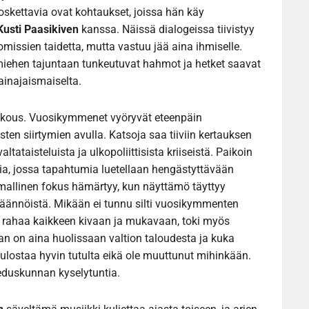
koskettavia ovat kohtaukset, joissa hän käy
Kusti Paasikiven
kanssa. Näissä dialogeissa tiivistyy
missien taidetta, mutta vastuu jää aina ihmiselle.
miehen tajuntaan tunkeutuvat hahmot ja hetket saavat
ainajaismaiselta.
kkous. Vuosikymmenet vyöryvät eteenpäin
isten siirtymien avulla. Katsoja saa tiiviin kertauksen
tataisteluista ja ulkopoliittisista kriiseistä. Paikoin
ia, jossa tapahtumia luetellaan hengästyttävään
aamallinen fokus hämärtyy, kun näyttämö täyttyy
a väännöistä. Mikään ei tunnu silti vuosikymmenten
rahaa kaikkeen kivaan ja mukavaan, toki myös
aan on aina huolissaan valtion taloudesta ja kuka
ulostaa hyvin tutulta eikä ole muuttunut mihinkään.
 eduskunnan kyselytuntia.