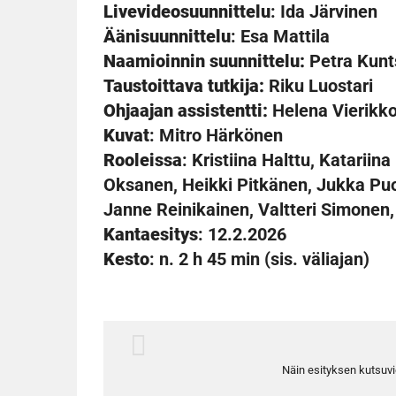
Livevideosuunnittelu
: Ida Järvinen
Äänisuunnittelu
: Esa Mattila
Naamioinnin suunnittelu:
Petra Kunt
Taustoittava tutkija:
Riku Luostari
Ohjaajan assistentti:
Helena Vierikk
Kuvat
: Mitro Härkönen
Rooleissa
: Kristiina Halttu, Katariin
Oksanen, Heikki Pitkänen, Jukka Puo
Janne Reinikainen, Valtteri Simonen,
Kantaesitys
: 12.2.2026
Kesto
: n. 2 h 45 min (sis. väliajan)
Näin esityksen kutsuvier