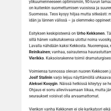
ylikuumenneeseen optimismiin, 90-luvun lamaa
on kuitenkin suomettumisen vuosissa ja suuren
Suomessa. Teos kysyy hiljaa mutta sitkeästi: m
idän ja lännen välissä – ja olemmeko oppinee
Esityksen keskipisteenä on
Urho Kekkonen
. T
sillä hänen vaikutuksensa ulottui noina vuo
Lavalla nähdään kaksi Kekkosta. Nuorempaa, no
Reinikainen
; vanhaa, sairautensa haurastuttam
Vierikko
. Kaksoisrakenne toimii dramaturgise
Voimiensa tunnossa olevan nuoren Kekkosen ja
Josif Stalinin
varjo leijuu näyttämöllä uhkaav
Aleksei Kosygin
. Näissä hetkissä kiteytyy se h
Ohjaus ei sorru alleviivaamaan liikaa, mutta jä
seuraukset voisivat olla arvaamattomat.
Vierikon vanha Kekkonen ei ole karikatyyri eik