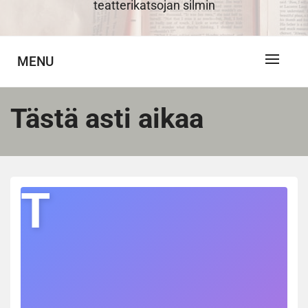
teatterikatsojan silmin
MENU
Tästä asti aikaa
T