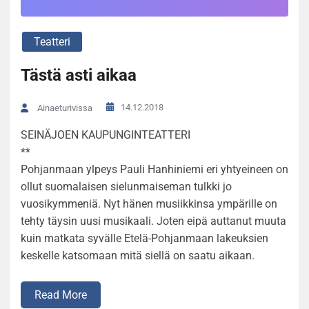
Teatteri
Tästä asti aikaa
14.12.2018
Ainaeturivissa
SEINÄJOEN KAUPUNGINTEATTERI
**
Pohjanmaan ylpeys Pauli Hanhiniemi eri yhtyeineen on
ollut suomalaisen sielunmaiseman tulkki jo
vuosikymmeniä. Nyt hänen musiikkinsa ympärille on
tehty täysin uusi musikaali. Joten eipä auttanut muuta
kuin matkata syvälle Etelä-Pohjanmaan lakeuksien
keskelle katsomaan mitä siellä on saatu aikaan.
Read More